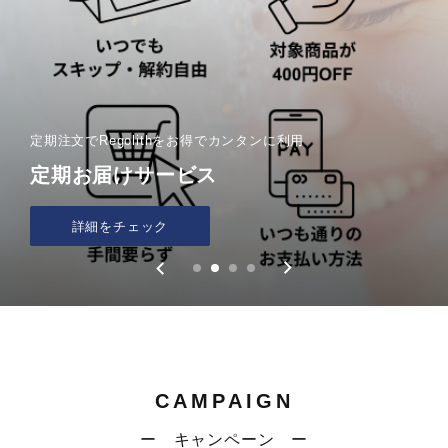
優れたダメージケアで髪の悩みを地肌から解決
自由が丘エリア Google口コミ評価☆4.9のサロンが実際にお
店で使用する
保湿・抗酸化成分配合／敏感肌にも優し
洗うたびによくなり髪本来のポテンシャルを引き出す
定期注文でRegolithをお得でカンタンに利用
い低刺激性アミノ酸系シャンプー＆トリ
毛髪診断士資格保有の美容師が開発した
大切な人にもきっと教えたくなる
定期お届けサービス
ートメント
こだわりのヘアケアブランド
商品をチェック
詳細をチェック
商品をチェック
商品をチェック
CAMPAIGN
ー キャンペーン ー